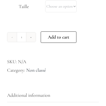
Taille
Add to cart
Freedom
flow
quantity
SKU:
N/A
Category:
Non classé
Additional information