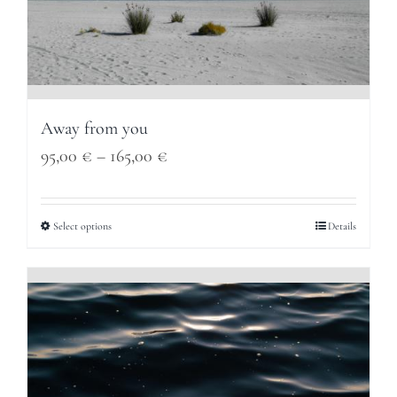
Away from you
Price
95,00
€
–
165,00
€
range:
95,00 €
Select options
Details
through
165,00 €