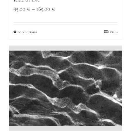
Price
95,00
€
–
165,00
€
range:
95,00 €
Select options
Details
through
165,00 €