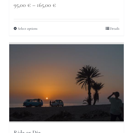
Price
95,00
€
–
165,00
€
range:
95,00 €
Select options
Details
through
165,00 €
Ride or Die