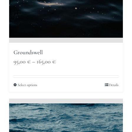
Groundswell
Price
95,00
€
–
165,00
€
range:
95,00 €
Select options
Details
through
165,00 €