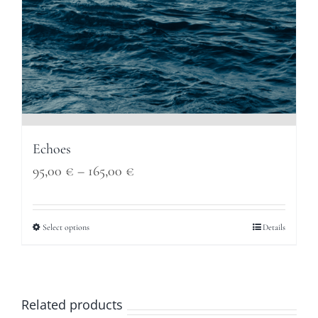
Echoes
Price
95,00
€
–
165,00
€
range:
95,00 €
Select options
Details
through
165,00 €
Related products