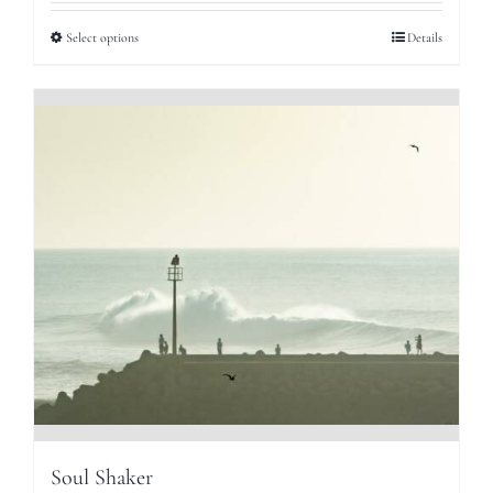
95,00 €
Select options
Details
through
165,00 €
Soul Shaker